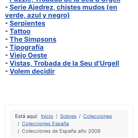
-
Serie Ajedrez, chistes mudos (en
verde, azul y negro)
-
Serpientes
-
Tattoo
-
The Simpsons
-
Tipografía
-
Viejo Oeste
-
Vistas, Trobada de la Seu d'Urgell
-
Volem decidir
Está aquí:
Inicio
Sobres
Colecciones
Colecciones España
Colecciones de España año 2009