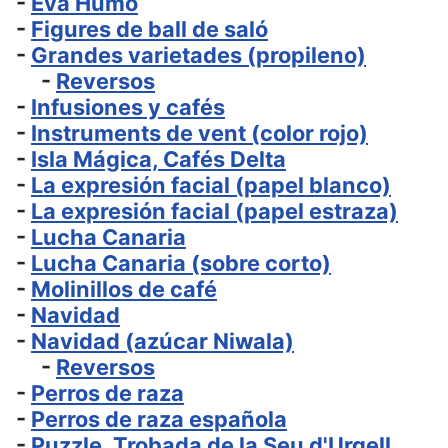
-
Eva Humo
-
Figures de ball de saló
-
Grandes varietades (propileno)
-
Reversos
-
Infusiones y cafés
-
Instruments de vent (color rojo)
-
Isla Mágica, Cafés Delta
-
La expresión facial (papel blanco)
-
La expresión facial (papel estraza)
-
Lucha Canaria
-
Lucha Canaria (sobre corto)
-
Molinillos de café
-
Navidad
-
Navidad (azúcar Niwala)
-
Reversos
-
Perros de raza
-
Perros de raza española
-
Puzzle, Trobada de la Seu d'Urgell