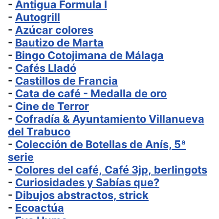
-
Antigua Formula I
-
Autogrill
-
Azúcar colores
-
Bautizo de Marta
-
Bingo Cotojimana de Málaga
-
Cafés Lladó
-
Castillos de Francia
-
Cata de café - Medalla de oro
-
Cine de Terror
-
Cofradía & Ayuntamiento Villanueva
del Trabuco
-
Colección de Botellas de Anís, 5ª
serie
-
Colores del café, Café 3jp, berlingots
-
Curiosidades y Sabías que?
-
Dibujos abstractos, strick
-
Ecoactúa