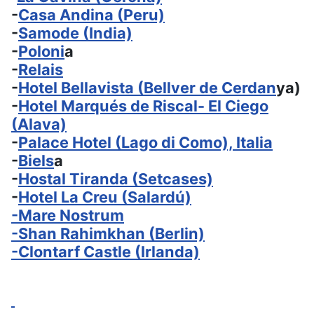
-
Casa Andina (Peru)
-
Samode (India)
-
Poloni
a
-
Relais
-
Hotel Bellavista (Bellver de Cerdan
ya)
-
Hotel Marqués de Riscal- El Ciego
(Alava)
-
Palace Hotel (Lago di Como), Italia
-
Biels
a
-
Hostal Tiranda (Setcases)
-
Hotel La Creu (Salardú)
-
Mare Nostrum
-
Shan Rahimkhan (Berlin)
-
Clontarf Castle (Irlanda)