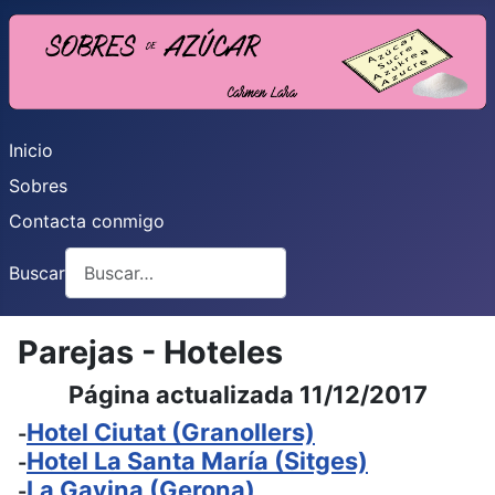
Inicio
Sobres
Contacta conmigo
Buscar
Parejas - Hoteles
Página actualizada 11/12/2017
Hotel Ciutat (Granollers)
-
Hotel La Santa María (Sitges)
-
La Gavina (Gerona)
-